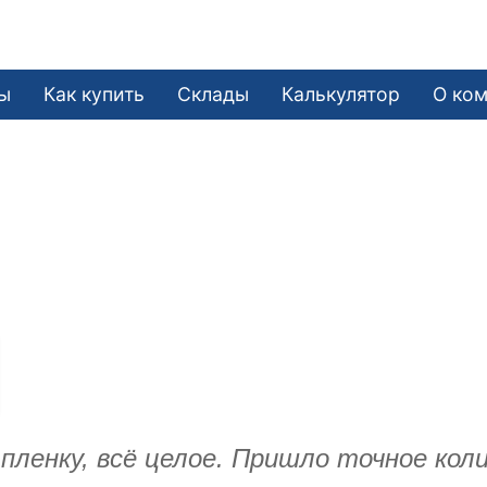
ы
Как купить
Склады
Калькулятор
О ко
.
ленку, всё целое. Пришло точное колич