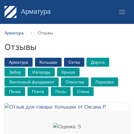
Арматура
Арматура
Отзывы
Отзывы
Арматура
Колышки
Сетка
Дорога
Забор
Изгородь
Крыша
Ленточный фундамент
Отмостка
Парковка
Печка
Плита
Полы
Стена