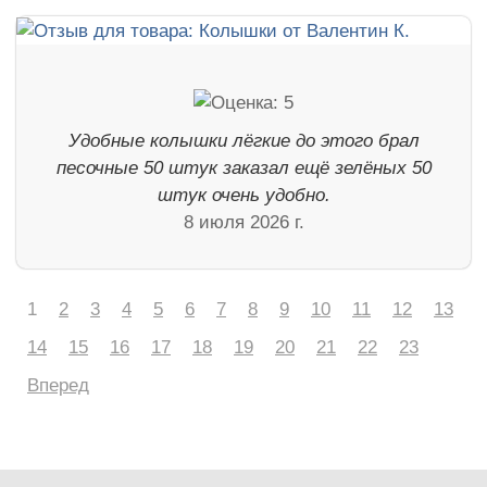
Удобные колышки лёгкие до этого брал
песочные 50 штук заказал ещё зелёных 50
штук очень удобно.
8 июля 2026 г.
1
2
3
4
5
6
7
8
9
10
11
12
13
14
15
16
17
18
19
20
21
22
23
Вперед