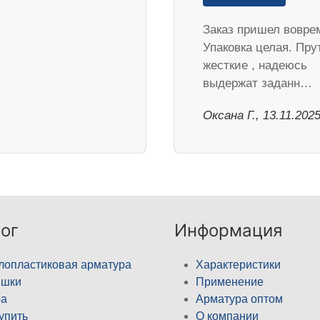
Заказ пришел воврем
Упаковка целая. Пру
жесткие , надеюсь
выдержат заданн…
Оксана Г., 13.11.202
ог
Информация
лопластиковая арматура
Характеристики
ышки
Применение
а
Арматура оптом
купить
О компании