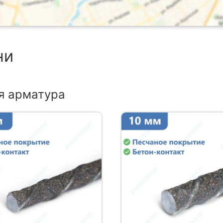
ни
я арматура