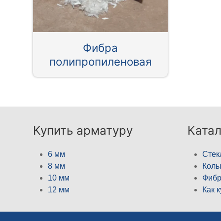
Фибра
полипропиленовая
Купить арматуру
Катал
6 мм
Стек
8 мм
Кол
10 мм
Фибр
12 мм
Как 