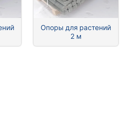
ений
Опоры для растений
2 м