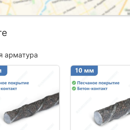
ге
я арматура