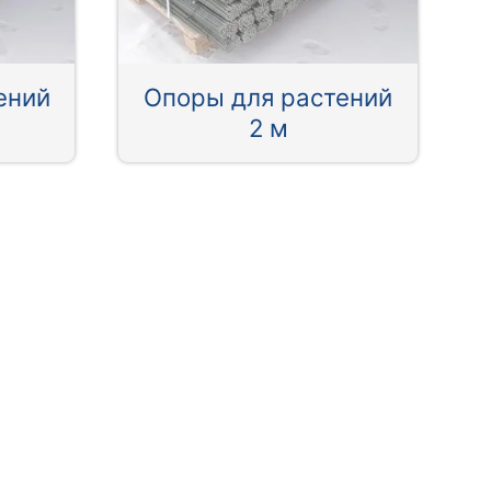
ений
Опоры для растений
2 м