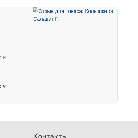
р и
026
Контакты