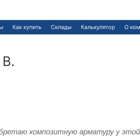
ы
Как купить
Склады
Калькулятор
О ко
 В.
иобретаю композитную арматуру у это