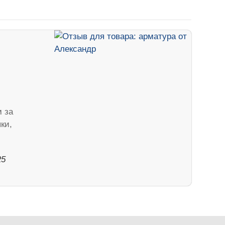
м за
ки,
25