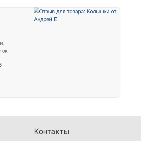
и.
 ок.
5
Контакты